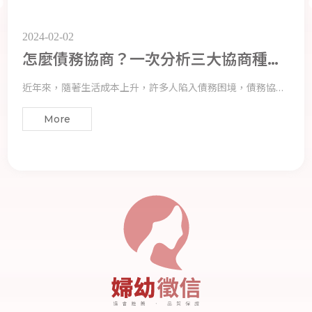
2024-02-02
怎麼債務協商？一次分析三大協商種
類，助你釋放債務壓力
近年來，隨著生活成本上升，許多人陷入債務困境，債務協商
成為紓解財務壓力的重要途徑之一。在這篇文章中，我們將深
More
入探討三大債務協商種類，助您理解協商的選擇與流程，同時
提供完整的資訊，使您能夠更明智地管理負債，釋放債務壓
力。
2024-01-12
離婚程序怎麼辦理？花蓮徵信社重點一
次看
離婚是一個艱難的過程，而選擇何種方式辦理離婚手續則需視
雙方情況而定。協議離婚迅速而簡單，調解離婚提供公正的第
More
三方協助，而訴訟離婚則是無法達成共識的最終手段。在這個
過程中，尋求花蓮徵信社專業律師的協助能夠確保您的權益得
到充分保障，避免未來的法律困擾。