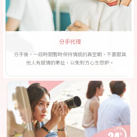
信案件量就增加1成，因為直航讓徵信社外遇蒐證上更容易。
2022-06-01
行事曆上記載的習慣，卻成為外遇情曝
光的關鍵
已婚的男子因為有習慣在行事曆上做紀錄的舉動，結果這樣的
分手代理
習慣，竟然在自己外遇後，讓小三產子跑去做產檢還有買小孩
More
相關生活用品的事情，自己也記錄在行事曆上了，不久之後的
分手後，一段時間暫時保持情感的真空期，不要跟其
某天被妻子發現行事曆上的記載，驚覺丈夫外遇的人妻，於是
他人有感情的牽扯，以免對方心生怨妒。
偷偷委任大愛徵信社外遇蒐證。
2024-03-21
離婚損害要怎麼請求？台東徵信社完整
報你知
在人生的旅程中，離婚可能是一段艱難的路程，不僅可能對夫
妻雙方的生活造成重大影響，還可能對雙方的財產及精神造成
More
損害。但如果您因為離婚而受到損害，您知道您有權利請求賠
償嗎？在這篇文章中，我們將深入探討離婚損害的相關內容，
台東徵信社讓您完整了解如何請求離婚損害，以及在面對這樣