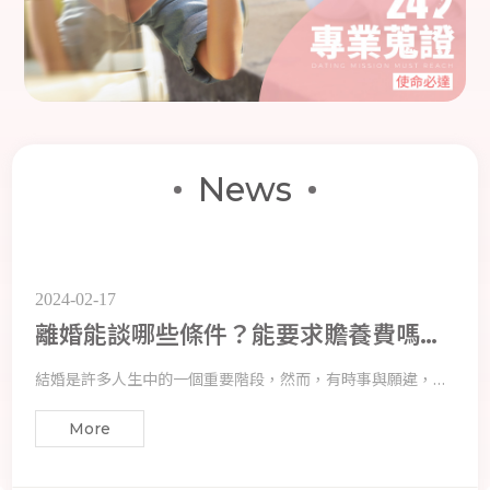
的情況時應該注意些什麼。
2024-03-06
台中法律諮詢哪裡好？一篇告訴你
在現代社會，法律問題愈加複雜，許多人在面臨法律糾紛或需
要法律建議時感到手足無措。尤其在台中地區，合適的法律諮
News
More
詢資源更是關鍵。本文旨在為您提供一個清晰的指南，告訴您
在台中尋找優質法律諮詢的最佳去處。
2024-02-17
離婚能談哪些條件？能要求贍養費嗎？
離婚要點一次看！
結婚是許多人生中的一個重要階段，然而，有時事與願違，夢
幻的婚姻可能走到分手的境地。當愛情走到盡頭，如何離婚才
More
能最大程度地保障自己的權益呢？本文將詳細探討離婚的相關
條件、協議書的簽署方式，以及是否能夠要求贍養費等問題。