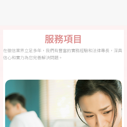
服務項目
在徵信業界立足多年，我們有豐富的實務經驗和法律專長，深具
信心和實力為您完善解決問題。
2022-06-30
兩岸直航，更加方便包二奶抓姦的辦事
效率
這幾十年來，兩岸關係已經沒有半個世紀前的緊張了，兩岸關
係也是因為工商結構更加往來頻繁，甚至航班上都有所謂直飛
More
的航班了，兩岸往返時間縮短，台商夫妻相處時間也隨之變
多，根據大愛台南市徵信社調查發現，會偷吃的還是會偷吃，
不過因為直航的關係，光是農曆年前後，台灣大老婆委託的徵